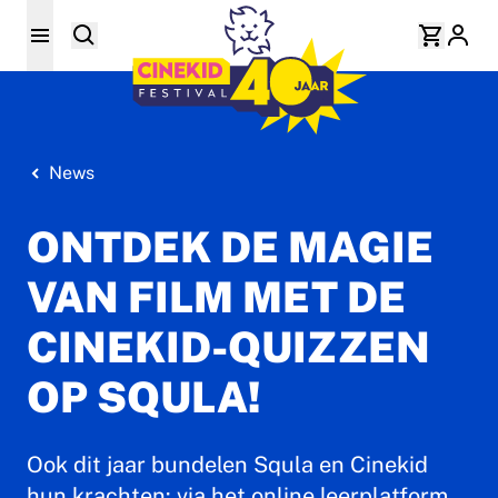
News
ONTDEK DE MAGIE
VAN FILM MET DE
CINEKID-QUIZZEN
OP SQULA!
Ook dit jaar bundelen Squla en Cinekid
hun krachten: via het online leerplatform