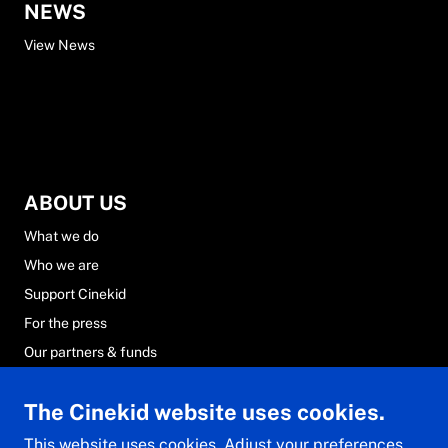
NEWS
View News
ABOUT US
What we do
Who we are
Support Cinekid
For the press
Our partners & funds
Careers at Cinekid
The Cinekid website uses cookies.
FAQs
Contact & team
This website uses cookies. Adjust your preferences