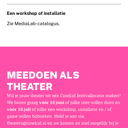
Een workshop of installatie
Zie MediaLab-catalogus.
MEEDOEN ALS
THEATER
Wil je jouw theater tot een Cinekid festivallocatie maken?
We horen graag
vóór 16 juni
of jullie mee willen doen en
vóór
16 juli
of jullie een workshop, installatie en / of
game willen bijboeken. Meld je aan via
theaters@cinekid.nl en we komen zo snel mogelijk bij je