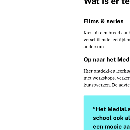
Wat is er t
Films & series
Kies uit een breed aan
verschillende leeftijde
andersom.
Op naar het Med
Hier ontdekken leerlin
met workshops, verken
kunstwerken. De advies
“Het MediaLab
school ook al
een mooie aan