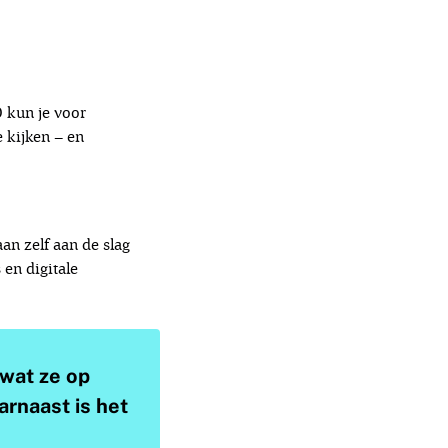
O kun je voor
e kijken – en
an zelf aan de slag
en digitale
 wat ze op
arnaast is het