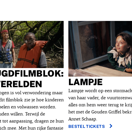
UGDFILMBLOK:
LAMPJE
WERELDEN
Lampje wordt op een stormach
ogen is vol verwondering maar
van haar vader, de vuurtorenwac
 dit filmblok zie je hoe kinderen
alles om hem weer terug te kri
pelen en volwassen worden.
het met de Gouden Griffel be
den willen. Terwijl de
Annet Schaap.
 tot aanpassing, dragen ze hun
BESTEL TICKETS
ich mee. Met hun rijke fantasie