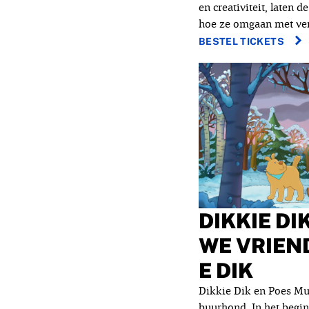
en creativiteit, laten d
hoe ze omgaan met ver
BESTEL TICKETS
DIKKIE DIK
WE VRIEN
E DIK
Dikkie Dik en Poes Mu
buurhond. In het begin