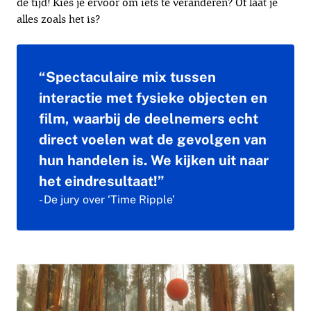
de tijd! Kies je ervoor om iets te veranderen? Of laat je
alles zoals het is?
“Spectaculaire mix tussen
interactie met fysieke objecten en
film, waarbij de deelnemers echt
direct voelen wat de gevolgen van
hun handelen is. We kijken uit naar
het eindresultaat!”
- De jury over ‘Time Ripple’