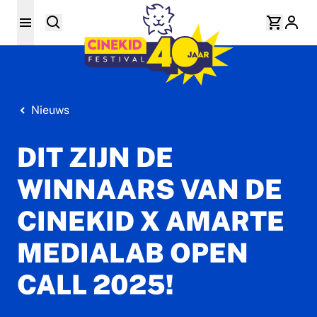
Nieuws
DIT ZIJN DE
WINNAARS VAN DE
CINEKID X AMARTE
MEDIALAB OPEN
CALL 2025!