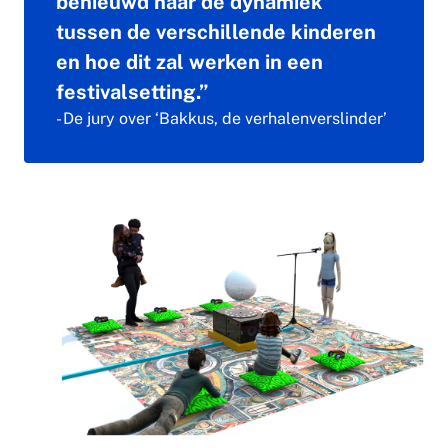
benieuwd naar de dynamiek
tussen de verschillende kinderen
en hoe dit zal werken in een
festivalsetting.”
- De jury over ‘Bakkus, de verhalenverslinder’