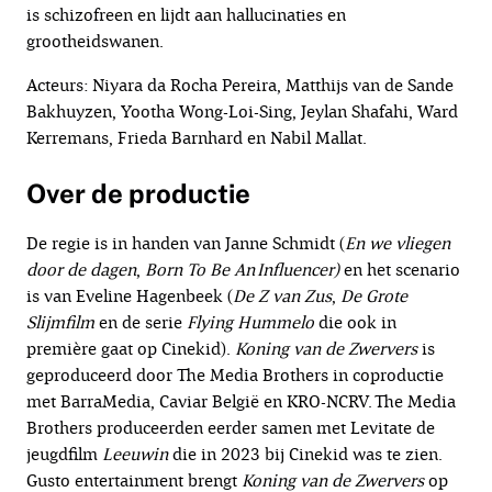
is schizofreen en lijdt aan hallucinaties en
grootheidswanen.
Acteurs: Niyara da Rocha Pereira, Matthijs van de Sande
Bakhuyzen, Yootha Wong-Loi-Sing, Jeylan Shafahi, Ward
Kerremans, Frieda Barnhard en Nabil Mallat.
Over de productie
De regie is in handen van Janne Schmidt (
En we vliegen
door de dagen
,
Born
To Be An Influencer)
en het scenario
is van Eveline Hagenbeek (
De Z van Zus
,
De Grote
Slijmfilm
en de serie
Flying Hummelo
die ook in
première gaat op Cinekid).
Koning van de Zwervers
is
geproduceerd door The Media Brothers in coproductie
met BarraMedia, Caviar België en KRO-NCRV. The Media
Brothers produceerden eerder samen met Levitate de
jeugdfilm
Leeuwin
die in 2023 bij Cinekid was te zien.
Gusto entertainment brengt
Koning van
de Zwervers
op