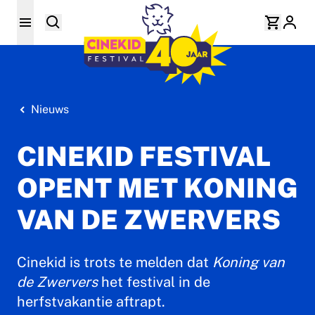
Nieuws
CINEKID FESTIVAL
OPENT MET KONING
VAN DE ZWERVERS
Cinekid is trots te melden dat
Koning van
de Zwervers
het festival in de
herfstvakantie aftrapt.