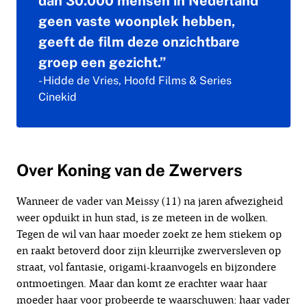
dan 30.000 mensen in Nederland
geen vaste woonplek hebben,
geeft de film deze onzichtbare
groep een gezicht.”
- Hidde de Vries, Hoofd Films & Series
Cinekid
Over Koning van de Zwervers
Wanneer de vader van Meissy (11) na jaren afwezigheid
weer opduikt in hun stad, is ze meteen in de wolken.
Tegen de wil van haar moeder zoekt ze hem stiekem op
en raakt betoverd door zijn kleurrijke zwerversleven op
straat, vol fantasie, origami-kraanvogels en bijzondere
ontmoetingen. Maar dan komt ze erachter waar haar
moeder haar voor probeerde te waarschuwen: haar vader