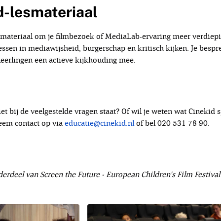
d-lesmateriaal
esmateriaal om je filmbezoek of MediaLab-ervaring meer verdiepi
lessen in mediawijsheid, burgerschap en kritisch kijken. Je bespr
e leerlingen een actieve kijkhouding mee.
iet bij de veelgestelde vragen staat? Of wil je weten wat Cinekid s
eem contact op via
educatie@cinekid.nl
of bel 020 531 78 90.
derdeel van Screen the Future - European Children's Film Festiva