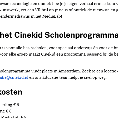
uwste technologie en ontdek hoe je je eigen verhaal ermee kunt ve
 kunstwerk, zet een VR bril op je neus of ontdek de nieuwste en
elendermediawijs in het MediaLab!
s het Cinekid Scholenprogramm
s voor alle basisscholen, voor speciaal onderwijs én voor de br
 Voor elke groep maakt Cinekid een programma passend bij de b
holenprogramma vindt plaats in Amsterdam. Zoek je een locatie d
atie@cinekid.nl
en ons Educatie team helpt je snel op weg.
 kosten
eerling € 5
ing € 6
n MediaLab € 9