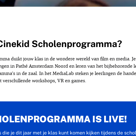
 Cinekid Scholenprogramma?
ma duikt jouw klas in de wondere wereld van film en media. Je 
ngen in Pathé Amsterdam Noord en leren van het bijbehorende l
amma’s in de zaal. In het MediaLab steken je leerlingen de han
et verschillende workshops, VR en games.
HOLENPROGRAMMA IS LIVE!
s die je dit jaar met je klas kunt komen kijken tijdens de sc