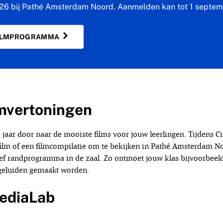
026 bij Pathé Amsterdam Noord. Aanmelden kan tot 1 septe
FILMPROGRAMMA
lmvertoningen
 jaar door naar de mooiste films voor jouw leerlingen. Tijdens Ci
film of een filmcompilatie om te bekijken in Pathé Amsterdam No
ef randprogramma in de zaal. Zo ontmoet jouw klas bijvoorbeeld
geluiden gemaakt worden.
ediaLab