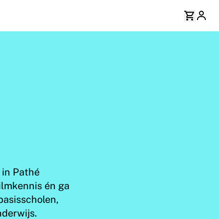
 in Pathé
ilmkennis én ga
basisscholen,
nderwijs.