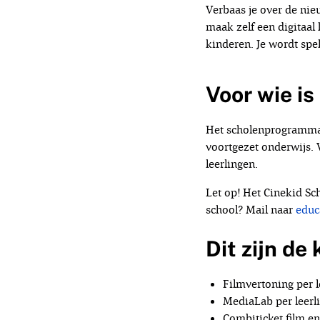
Verbaas je over de nie
maak zelf een digitaal
kinderen. Je wordt sp
Voor wie i
Het scholenprogramma i
voortgezet onderwijs.
leerlingen.
Let op! Het Cinekid Sc
school? Mail naar
educ
Dit zijn de
Filmvertoning per l
MediaLab per leerl
Combiticket film e