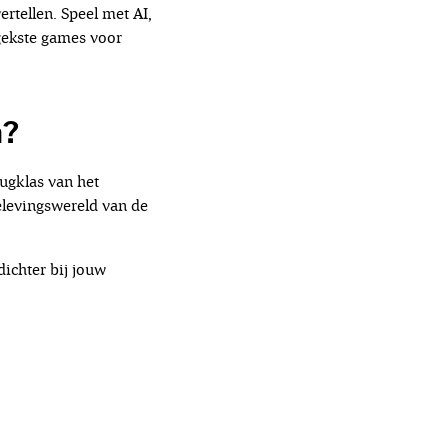
rtellen. Speel met AI,
 gekste games voor
a?
ugklas van het
elevingswereld van de
ichter bij jouw