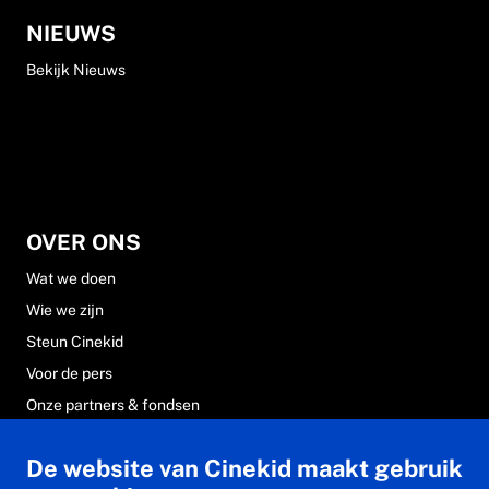
NIEUWS
Bekijk Nieuws
OVER ONS
Wat we doen
Wie we zijn
Steun Cinekid
Voor de pers
Onze partners & fondsen
Werken bij Cinekid
De website van Cinekid maakt gebruik
Veelgestelde vragen