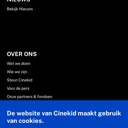
Bekijk Nieuws
OVER ONS
Wat we doen
Wie we zijn
Steun Cinekid
Voor de pers
Onze partners & fondsen
Werken bij Cinekid
De website van Cinekid maakt gebruik
Veelgestelde vragen
van cookies.
Contact & team