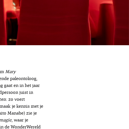
ilm
Mary
vende paleontoloog,
 gaat en in het jaar
dpersoon juist in
zen: zo voert
maak je kennis met je
ito Manabe) zie je
magie
, waar je
t in de WonderWereld