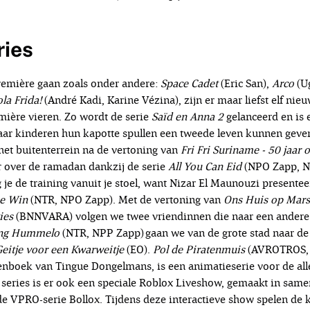
ries
première gaan zoals onder andere:
Space Cadet
(Eric San),
Arco
(U
la Frida
!
(André Kadi, Karine Vézina), zijn er maar liefst elf nieuw
emière vieren. Zo wordt de serie
Saïd en Anna 2
gelanceerd en is er
aar kinderen hun kapotte spullen een tweede leven kunnen geven.
et buitenterrein na de vertoning van
Fri
Fri
Suriname - 50 jaar 
r over de ramadan dankzij de serie
All You Can Eid
(NPO Zapp, N
 je de training vanuit je stoel, want Nizar El Maunouzi presenteer
he Win
(NTR, NPO Zapp). Met de vertoning van
Ons Huis op Mars
ies
(BNNVARA) volgen we twee vriendinnen die naar een andere 
ng
Hummelo
(NTR, NPP Zapp) gaan we van de grote stad naar de
Geitje voor een Kwarweitje
(EO).
Pol de Piratenmuis
(AVROTROS,
enboek van Tingue Dongelmans, is een animatieserie voor de alle
f series is er ook een speciale Roblox Liveshow, gemaakt in s
 VPRO-serie Bollox. Tijdens deze interactieve show spelen de k