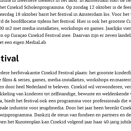
amma in meerdere theaters in het land. In Amsterdam start de h
og het Cinekid Scholenprogramma. Op zondag 12 oktober is de fees
rdag 18 oktober barst het festival in Amsterdam los. Voor het vij
de hoofdlocatie tijdens het festival. Hier is ook het grootste 
000 m2 met media-installaties, workshops en games. Jaarlijks vi
en op Curaçao Cinekid Festival mee. Daarvan zijn er zeven landeli
n met een eigen MediaLab.
tival
iedere herfstvakantie Cinekid Festival plaats: het grootste kinderf
 films & series, games, media-installaties, workshops en masterc
en door heel Nederland te beleven. Cinekid wil verwonderen, v
kkeling van kinderen tot zelfstandige, bewuste en weldenkende 
, biedt het festival ook een programma voor professionals die 
onale industrie voor jeugdmedia. Door het jaar heen bereikt Cine
rwijsprogramma. Dankzij de steun van fondsen en partners en d
nnen het Kunstenplan kan Cinekid volgend jaar haar 40-jarig jubi