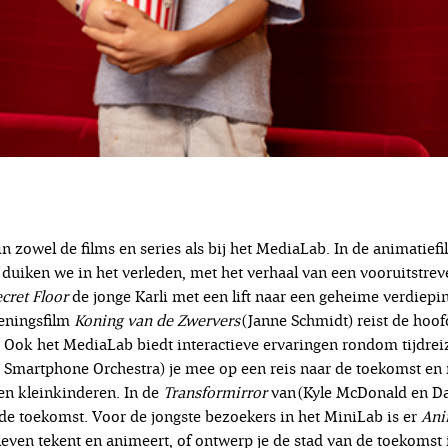
n zowel de films en series als bij het MediaLab. In de animatief
) duiken we in het verleden, met het verhaal van een vooruitstre
cret Floor
de jonge Karli met een lift naar een geheime verdieping
peningsfilm
Koning van de Zwervers
(Janne Schmidt) reist de hoof
. Ook het MediaLab biedt interactieve ervaringen rondom tijdrei
e Smartphone Orchestra) je mee op een reis naar de toekomst en 
en kleinkinderen. In de
Transformirror
van (Kyle McDonald en Da
 de toekomst. Voor de jongste bezoekers in het MiniLab is er
Ani
t leven tekent en animeert, of ontwerp je de stad van de toekoms