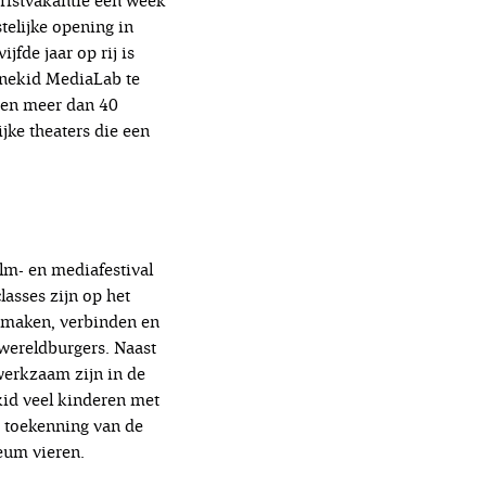
erfstvakantie een week
telijke opening in
fde jaar op rij is
Cinekid MediaLab te
eren meer dan 40
jke theaters die een
ilm- en mediafestival
lasses zijn op het
ermaken, verbinden en
wereldburgers. Naast
werkzaam zijn in de
kid veel kinderen met
e toekenning van de
leum vieren.