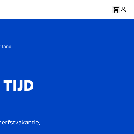
t land
 TIJD
herfstvakantie,