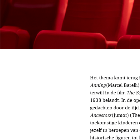
Het thema komt terug i
Anning
(Marcel Barelli
terwijl in de film
The Se
1938 belandt. In de o
gedachten door de tijd
Ancestors
(Junior) (Th
toekomstige kinderen 
jezelf in beroepen van
historische figuren to