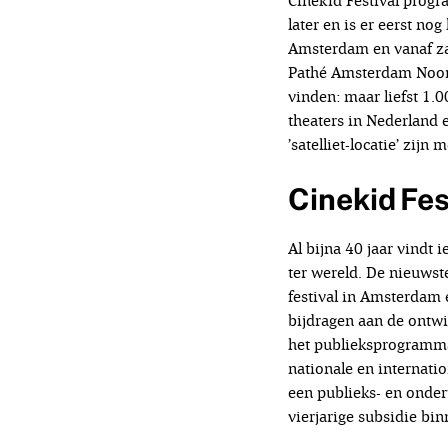
Cinekid Festival progr
later en is er eerst n
Amsterdam en vanaf zate
Pathé Amsterdam Noord 
vinden: maar liefst 1.
theaters in Nederland 
’satelliet-locatie’ zij
Cinekid Fes
Al bijna 40 jaar vindt 
ter wereld. De nieuwste
festival in Amsterdam 
bijdragen aan de ontwi
het publieksprogramma
nationale en internati
een publieks- en onde
vierjarige subsidie bi