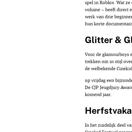
spel in Roblox. Wat ze
volume – heeft direct e
werk van drie beginnen
hun korte documentair
Glitter & 
Voor de glamourboys en 
trekken om in stijl ov
de welbekende Cinekid 
op vrijdag een bijzond
De CJP Jeugdjury Award
komend jaar.
Herfstvaka
In het zuidelijk deel v