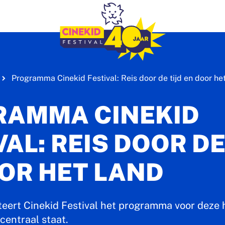
Programma Cinekid Festival: Reis door de tijd en door he
RAMMA CINEKID
VAL: REIS DOOR DE
OR HET LAND
teert Cinekid Festival het programma voor deze 
 centraal staat.