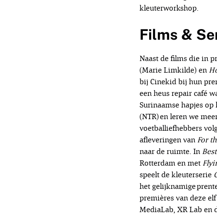
kleuterworkshop.
Films & Se
Naast de films die in 
(Marie Limkilde) en
Ho
bij Cinekid bij hun pr
een heus repair café w
Surinaamse hapjes op h
(NTR) en leren we mee
voetballiefhebbers volg
afleveringen van
For t
naar de ruimte. In
Best
Rotterdam en met
Flyi
speelt de kleuterserie
het gelijknamige prent
premières van deze el
MediaLab, XR Lab en de