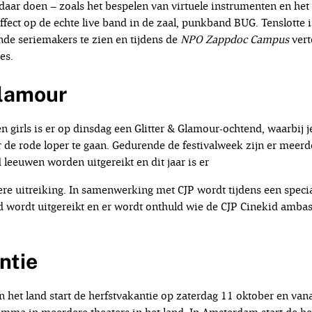
 daar doen – zoals het bespelen van virtuele instrumenten en het
ffect op de echte live band in de zaal, punkband BUG. Tenslotte i
de seriemakers te zien en tijdens de
NPO
Zappdoc Campus
vert
es.
Glamour
girls is er op dinsdag een Glitter & Glamour-ochtend, waarbij je 
er de rode loper te gaan. Gedurende de festivalweek zijn er me
leeuwen worden uitgereikt en dit jaar is er
ere uitreiking. In samenwerking met CJP wordt tijdens een specia
 wordt uitgereikt en er wordt onthuld wie de CJP Cinekid amba
ntie
an het land start de herfstvakantie op zaterdag 11 oktober en va