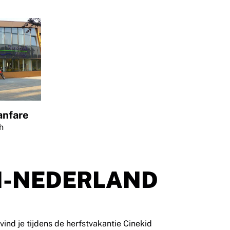
anfare
h
N-NEDERLAND
ind je tijdens de herfstvakantie Cinekid