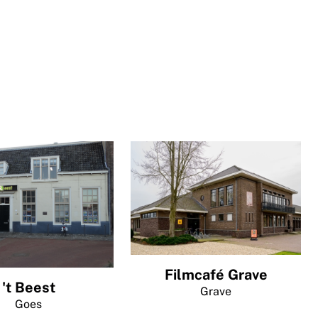
Filmcafé Grave
't Beest
Grave
Goes